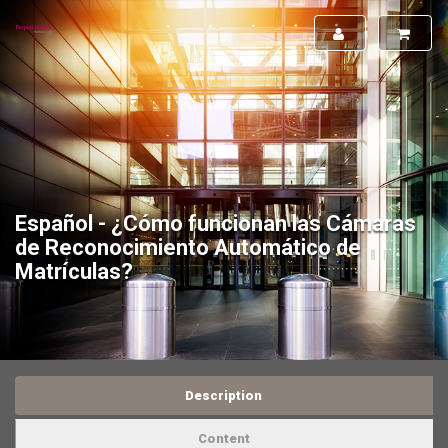
Español - ¿Cómo funcionan las Cámaras
de Reconocimiento Automático de
Matrículas?
Description
Content